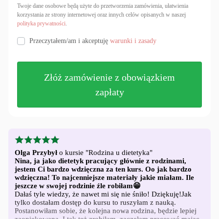
Twoje dane osobowe będą użyte do przetworzenia zamówienia, ułatwienia
korzystania ze strony internetowej oraz innych celów opisanych w naszej
polityka prywatności
.
Przeczytałem/am i akceptuję
warunki i zasady
Złóż zamówienie z obowiązkiem
zapłaty
Logowanie
Nazwa użytkownika lub adres e-mail
Olga Przybył
o kursie "Rodzina u dietetyka"
Nina, ja jako dietetyk pracujący głównie z rodzinami,
jestem Ci bardzo wdzięczna za ten kurs. Oo jak bardzo
wdzięczna! To najcenniejsze materiały jakie miałam. Ile
Hasło
jeszcze w swojej rodzinie źle robiłam😁
Dałaś tyle wiedzy, że nawet mi się nie śniło! Dziękuję!Jak
tylko dostałam dostęp do kursu to ruszyłam z nauką.
Postanowiłam sobie, że kolejna nowa rodzina, będzie lepiej
Zapamiętaj