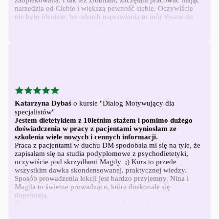
zaopiekowana. I tak też zrobiłam, zaczęłam pracować mając
mnie
narzedzia od Ciebie i większą pewność siebie. Oczywiście
nie było idealnie, bo odruch naprawiania to mój obszar do
pracy, ale jestem z siebie całkiem zadowolona:)
Nie
Szkoda mi tylko tych rodzin, którym bardzo chciałam
pomoc, ale nie miałam narzędzi i już tych rodzin nie mam.
pamiętasz
hasła?
Logowanie
Nie
Katarzyna Dybaś
o kursie "Dialog Motywujący dla
pamiętasz
specjalistów"
Jestem dietetykiem z 10letnim stażem i pomimo dużego
hasła?
doświadczenia w pracy z pacjentami wyniosłam ze
szkolenia wiele nowych i cennych informacji.
Praca z pacjentami w duchu DM spodobała mi się na tyle, że
Nazwa użytkownika lub adres e-mail
zapisałam się na studia podyplomowe z psychodietetyki,
oczywiście pod skrzydłami Magdy ;) Kurs to przede
wszystkim dawka skondensowanej, praktycznej wiedzy.
Sposób prowadzenia lekcji jest bardzo przyjemny. Nina i
Zresetuj
Magda to świetne prowadzące, które doskonale się
dopełniają.
hasło
Dialog motywujący to cenne narzędzie zarówno w pracy z
podopiecznymi, ale przydaje się również na co dzień.