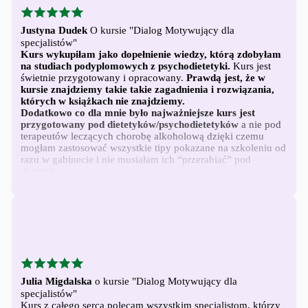
Justyna Dudek
O kursie "Dialog Motywujący dla
specjalistów"
Kurs wykupiłam jako dopełnienie wiedzy, którą zdobyłam
na studiach podyplomowych z psychodietetyki.
Kurs jest
świetnie przygotowany i opracowany.
Prawdą jest, że w
kursie znajdziemy takie takie zagadnienia i rozwiązania,
których w książkach nie znajdziemy.
Dodatkowo co dla mnie było najważniejsze kurs jest
przygotowany pod dietetyków/psychodietetyków
a nie pod
terapeutów leczących chorobę alkoholową dzięki czemu
mogłam zastosować wszystkie tipy pokazane na szkoleniu od
razu w gabinecie i nie musiałam ich “przerabiać” pod
dietetykę.
Rozważałam zakup szkolenia też w innym miejscu i nie
żałuję, że wybrałam ten Magdy i Niny.
Polecam calym
serduszkiem. I co na mega plus to bezterminowy dostęp!
Mam 6 mc syna na pokladzie i nie byłabym w stanie w
grudniu zaraz po zakupie przerobić Waszego szkolenia.
Julia Migdalska
o kursie "Dialog Motywujący dla
specjalistów"
Kurs z całego serca polecam wszystkim specjalistom, którzy