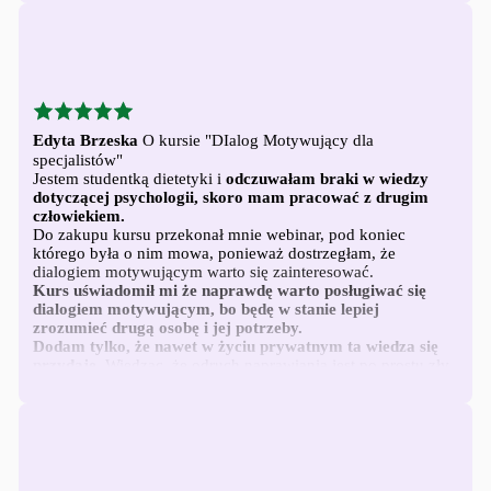
Back
to
Login
Back
to
Login
Edyta Brzeska
O kursie "DIalog Motywujący dla
specjalistów"
Jestem studentką dietetyki i
odczuwałam braki w wiedzy
dotyczącej psychologii, skoro mam pracować z drugim
człowiekiem.
Do zakupu kursu przekonał mnie webinar, pod koniec
którego była o nim mowa, ponieważ dostrzegłam, że
dialogiem motywującym warto się zainteresować.
Kurs uświadomił mi że naprawdę warto posługiwać się
dialogiem motywującym, bo będę w stanie lepiej
zrozumieć drugą osobę i jej potrzeby.
Dodam tylko, że nawet w życiu prywatnym ta wiedza się
przydaje.
Wiedząc, że odruch naprawiania jest po prostu zły,
mogę być lepszym słuchaczem.