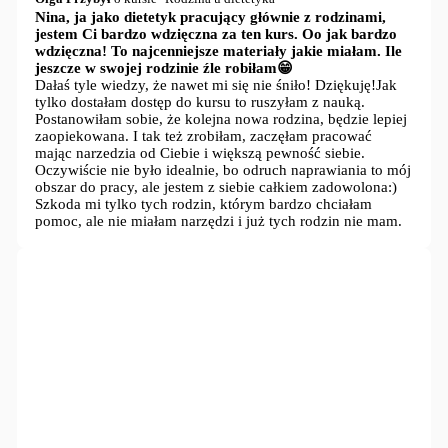
Nina, ja jako dietetyk pracujący głównie z rodzinami,
jestem Ci bardzo wdzięczna za ten kurs. Oo jak bardzo
wdzięczna! To najcenniejsze materiały jakie miałam. Ile
Hasło
jeszcze w swojej rodzinie źle robiłam😁
Dałaś tyle wiedzy, że nawet mi się nie śniło! Dziękuję!Jak
tylko dostałam dostęp do kursu to ruszyłam z nauką.
Postanowiłam sobie, że kolejna nowa rodzina, będzie lepiej
Zapamiętaj
zaopiekowana. I tak też zrobiłam, zaczęłam pracować
mnie
mając narzedzia od Ciebie i większą pewność siebie.
Oczywiście nie było idealnie, bo odruch naprawiania to mój
obszar do pracy, ale jestem z siebie całkiem zadowolona:)
Nie
Szkoda mi tylko tych rodzin, którym bardzo chciałam
pamiętasz
pomoc, ale nie miałam narzędzi i już tych rodzin nie mam.
hasła?
Logowanie
Nie
pamiętasz
hasła?
Nazwa użytkownika lub adres e-mail