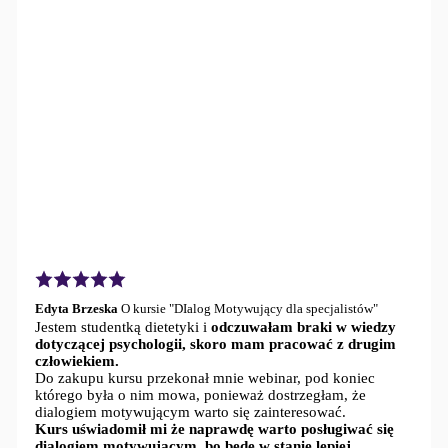
Edyta Brzeska
O kursie "DIalog Motywujący dla specjalistów"
Jestem studentką dietetyki i
odczuwałam braki w wiedzy
dotyczącej psychologii, skoro mam pracować z drugim
człowiekiem.
Do zakupu kursu przekonał mnie webinar, pod koniec
którego była o nim mowa, ponieważ dostrzegłam, że
dialogiem motywującym warto się zainteresować.
Kurs uświadomił mi że naprawdę warto posługiwać się
dialogiem motywującym, bo będę w stanie lepiej