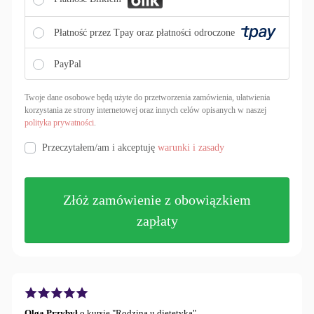
Płatność przez Tpay oraz płatności odroczone
PayPal
Twoje dane osobowe będą użyte do przetworzenia zamówienia, ułatwienia
korzystania ze strony internetowej oraz innych celów opisanych w naszej
polityka prywatności
.
Przeczytałem/am i akceptuję
warunki i zasady
Złóż zamówienie z obowiązkiem
zapłaty
Logowanie
Nazwa użytkownika lub adres e-mail
Olga Przybył
o kursie "Rodzina u dietetyka"