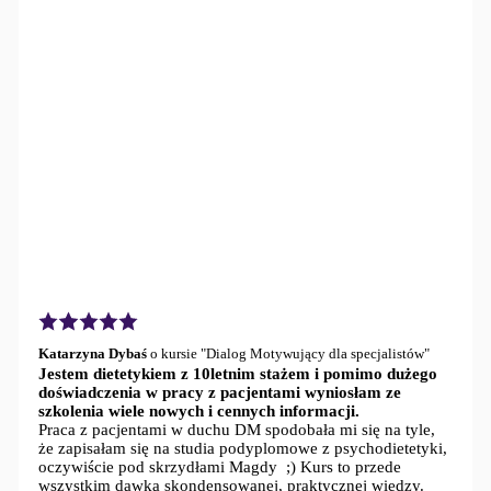
Zresetuj
hasło
Back
to
Login
Back
to
Login
Katarzyna Dybaś
o kursie "Dialog Motywujący dla specjalistów"
Jestem dietetykiem z 10letnim stażem i pomimo dużego
doświadczenia w pracy z pacjentami wyniosłam ze
szkolenia wiele nowych i cennych informacji.
Praca z pacjentami w duchu DM spodobała mi się na tyle,
że zapisałam się na studia podyplomowe z psychodietetyki,
oczywiście pod skrzydłami Magdy ;) Kurs to przede
wszystkim dawka skondensowanej, praktycznej wiedzy.