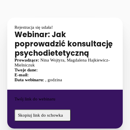
Rejestracja się udała!
Webinar: Jak
poprowadzić konsultację
psychodietetyczną
Prowadzące:
Nina Wojtyra, Magdalena Hajkiewicz-
Mielniczuk
Twoje dane:
E-mail:
Data webinaru:
, godzina
Twój link do webinaru
Skopiuj link do schowka