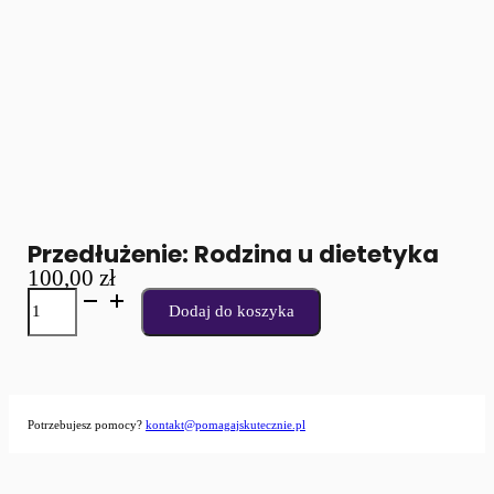
Przedłużenie: Rodzina u dietetyka
100,00
zł
ilość
Dodaj do koszyka
Przedłużenie:
Rodzina
u
dietetyka
Potrzebujesz pomocy?
kontakt@pomagajskutecznie.pl